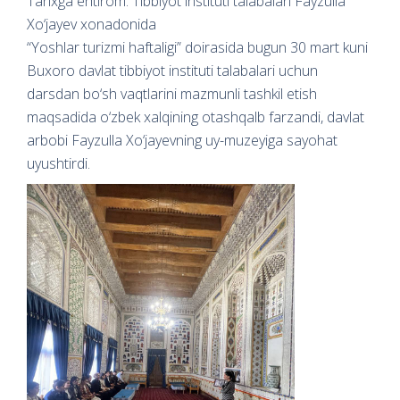
Tarixga ehtirom: Tibbiyot instituti talabalari Fayzulla
Xo‘jayev xonadonida
“Yoshlar turizmi haftaligi” doirasida bugun 30 mart kuni
Buxoro davlat tibbiyot instituti talabalari uchun
darsdan bo‘sh vaqtlarini mazmunli tashkil etish
maqsadida o‘zbek xalqining otashqalb farzandi, davlat
arbobi Fayzulla Xo‘jayevning uy-muzeyiga sayohat
uyushtirdi.