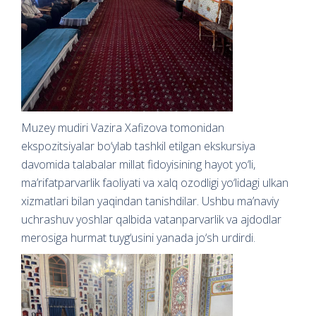
Muzey mudiri Vazira Xafizova tomonidan
ekspozitsiyalar bo‘ylab tashkil etilgan ekskursiya
davomida talabalar millat fidoyisining hayot yo‘li,
ma’rifatparvarlik faoliyati va xalq ozodligi yo‘lidagi ulkan
xizmatlari bilan yaqindan tanishdilar. Ushbu ma’naviy
uchrashuv yoshlar qalbida vatanparvarlik va ajdodlar
merosiga hurmat tuyg‘usini yanada jo‘sh urdirdi.