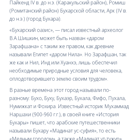
Пайкенд IV в. до н.э. (Каракульский район), Ромиш
(Ромитанский район) Бухарской области, Арк (IV в.
до н.э.) (город Бухара).
«Бухарский оазис», — писал известный археолог
В.А.Шишкин, может быть назван «даром
Зарафшана» с таким же правом, как древние
называли Египет «даром Нила». Но Зарафшан, так
же как и Нил, Инд или Хуанхэ, лишь обеспечил
необходимые природные условия для человека,
оплодотворившего землю своим трудом».
В разные времена этот город называли по-
разному: Бухо, Буху, Бухаэр, Бухала, Фифо, Пухала,
Нумижкат и Фохира. Известный историк Мухаммад
Наршахи (900-960 г.г.), в своей книге «История
Бухары» пишет, что арабские путешественники
называли Бухару «Мадинат ус-суфия», то есть
«Медным городом», а также «Мадинат ут-тужур»,