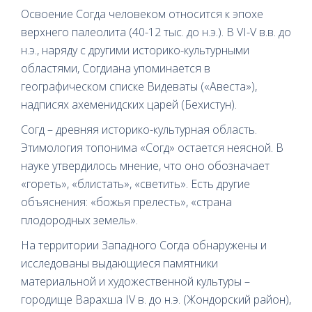
Освоение Согда человеком относится к эпохе
верхнего палеолита (40-12 тыс. до н.э.). В VI-V в.в. до
н.э., наряду с другими историко-культурными
областями, Согдиана упоминается в
географическом списке Видеваты («Авеста»),
надписях ахеменидских царей (Бехистун).
Согд – древняя историко-культурная область.
Этимология топонима «Согд» остается неясной. В
науке утвердилось мнение, что оно обозначает
«гореть», «блистать», «светить». Есть другие
объяснения: «божья прелесть», «страна
плодородных земель».
На территории Западного Согда обнаружены и
исследованы выдающиеся памятники
материальной и художественной культуры –
городище Варахша IV в. до н.э. (Жондорский район),