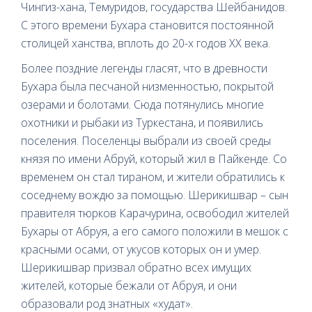
Чингиз-хана, Темуридов, государства Шейбанидов.
С этого времени Бухара становится постоянной
столицей ханства, вплоть до 20-х годов ХХ века.
Более поздние легенды гласят, что в древности
Бухара была песчаной низменностью, покрытой
озерами и болотами. Сюда потянулись многие
охотники и рыбаки из Туркестана, и появились
поселения. Поселенцы выбрали из своей среды
князя по имени Абруй, который жил в Пайкенде. Со
временем он стал тираном, и жители обратились к
соседнему вождю за помощью. Шерикишвар – сын
правителя тюрков Карачурина, освободил жителей
Бухары от Абруя, а его самого положили в мешок с
красными осами, от укусов которых он и умер.
Шерикишвар призвал обратно всех имущих
жителей, которые бежали от Абруя, и они
образовали род знатных «худат».