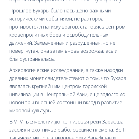
Прошлое Бухары было насыщено важными
историческими событиями, не раз город
противостоял натиску врагов, становясь центром
кровопролитных боев и освободительных
движений. Захваченная и разрушенная, но не
повергнутая, она затем вновь возрождалась и
благоустраивалась.
Археологические исследования, а также находки
древних монет свидетельствуют о том, что Бухара
являлась крупнейшим центром городской
цивилизации в Центральной Азии, еще задолго до
новой эры внесшей достойный вклад в развитие
мировой культуры.
В V-IV тысячелетии до н.э. низовья реки Зарафшан
заселяли охотничье-рыболовецкие племена. Во II
тысячелетии до н.э. низовья реки Зарафшан и