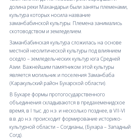
долина реки Махандарьи были заняты племенами,
культура которых носила название
заманбабинской культуры. Племена занимались
скотоводством и земледелием.
Заманбабинская культура сложилась на основе
местной неолитической культуры под влиянием
оседло – земледельческих культур юга Средней
Азии. Важнейшим памятником этой культуры
является могильник и поселения Заманбаба
(Каракульский район Бухарской области).
В Бухаре формы протогосударственного
объединения складываются в предахеменидское
время, в I тыс. до н.э. и несколько позднее, в VII-VI
в.в. до н.э. происходит формирование историко-
культурной области – Согдианы, (Бухара – Западный
Согд).