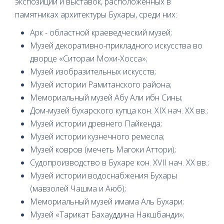
экспозиций и выставок, расположенных в
памятниках архитектуры Бухары, среди них:
Арк - областной краеведческий музей;
Музей декоративно-прикладного искусства во
дворце «Ситораи Мохи-Xосcа»;
Музей изобразительных искусств;
Музей истории Рамитанского района;
Мемориальный музей Абу Али ибн Сины;
Дом-музей бухарского купца кон. XIX нач. XX вв.;
Музей истории древнего Пайкенда;
Музей истории кузнечного ремесла;
Музей ковров (мечеть Магоки Аттори);
Судопроизводство в Бухаре кон. XVII нач. XX вв.;
Музей истории водоснабжения Бухары
(мавзолей Чашма и Аюб);
Мемориальный музей имама Аль Бухари;
Музей «Тарикат Бахауддина Накшбанди»;