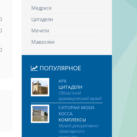
Медресе
0
Цитадели
0
Мечети
Мавзолеи
0
ПОПУЛЯРНОЕ
АРК
ЦИТАДЕЛИ
Областной
краеведческий музей
СИТОРАИ МОХИ-
ХОССА.
КОМПЛЕКСЫ
Музей декоративно-
прикладного
искусства