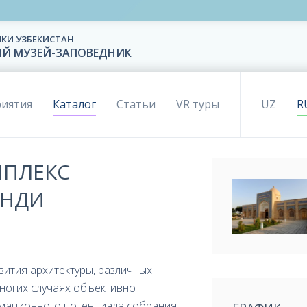
КИ УЗБЕКИСТАН
ЫЙ МУЗЕЙ-ЗАПОВЕДНИК
иятия
Каталог
Статьи
VR туры
UZ
R
ПЛЕКС
АНДИ
вития архитектуры, различных
многих случаях объективно
мационного потенциала собрания