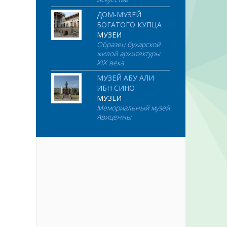
ДОМ-МУЗЕЙ
БОГАТОГО КУПЦА
МУЗЕИ
Образец бухарской
жилой архитектуры
XIX века
МУЗЕЙ АБУ АЛИ
ИБН СИНО
МУЗЕИ
Мемориальный музей
Авиценны