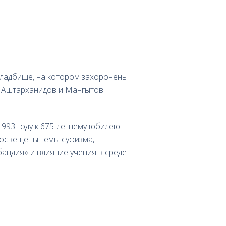
кладбище, на котором захоронены
 Аштарханидов и Мангытов.
1993 году к 675-летнему юбилею
 освещены темы суфизма,
ндия» и влияние учения в среде