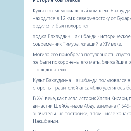
История комплекса
Культово-мемориальный комплекс Бахауддин
находится в 12 км к северу-востоку от Бухар
родился и был похоронен.
Ходжа Бахауддин Накшбанди - историческое 
современник Тимура, живший в XIV веке.
Могила его приобрела популярность спустя м
же были похоронены его мать, ближайшие ро
последователи.
Культ Бахауддина Накшбанди пользовался в
стороны правителей ансамблю уделялось б
В XVI веке, как писал историк Хасан Кисари
династии Шейбанидов Абдулазизхана (1545-1
значительные постройки, в том числе ханак
Накшбанди.