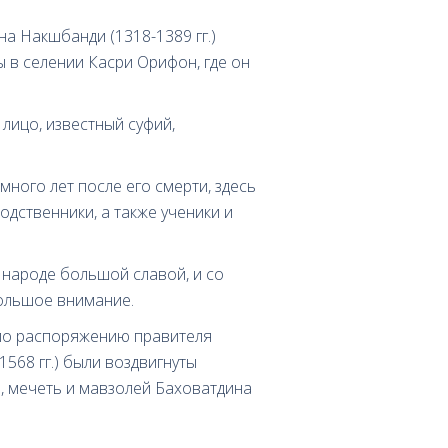
а Накшбанди (1318-1389 гг.)
ы в селении Касри Орифон, где он
лицо, известный суфий,
ного лет после его смерти, здесь
дственники, а также ученики и
 народе большой славой, и со
ольшое внимание.
, по распоряжению правителя
568 гг.) были воздвигнуты
а, мечеть и мавзолей Баховатдина