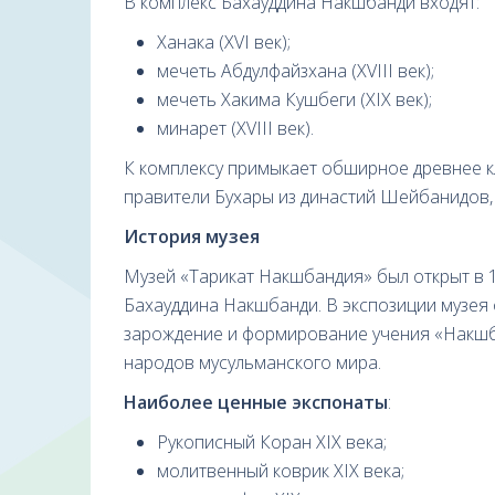
В комплекс Бахауддина Накшбанди входят:
Ханака (XVI век);
мечеть Абдулфайзхана (XVIII век);
мечеть Хакима Кушбеги (XIX век);
минарет (XVIII век).
К комплексу примыкает обширное древнее 
правители Бухары из династий Шейбанидов,
История музея
Музей «Тарикат Накшбандия» был открыт в 
Бахауддина Накшбанди. В экспозиции музея
зарождение и формирование учения «Накшба
народов мусульманского мира.
Наиболее ценные экспонаты
:
Рукописный Коран XIX века;
молитвенный коврик XIX века;