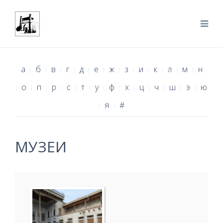
а
б
в
г
д
е
ж
з
и
к
л
м
н
о
п
р
с
т
у
ф
х
ц
ч
ш
э
ю
я
#
МУЗЕИ