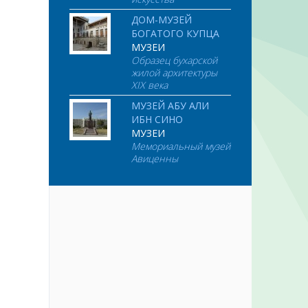
ДОМ-МУЗЕЙ
БОГАТОГО КУПЦА
МУЗЕИ
Образец бухарской
жилой архитектуры
XIX века
МУЗЕЙ АБУ АЛИ
ИБН СИНО
МУЗЕИ
Мемориальный музей
Авиценны