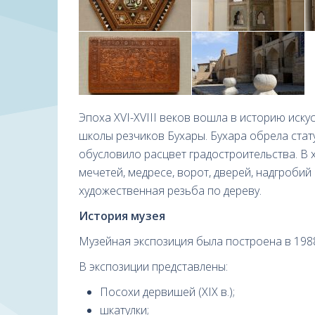
Эпоха XVI-XVIII веков вошла в историю иску
школы резчиков Бухары. Бухара обрела стату
обусловило расцвет градостроительства. В
мечетей, медресе, ворот, дверей, надгроби
художественная резьба по дереву.
История музея
Музейная экспозиция была построена в 1988
В экспозиции представлены:
Посохи дервишей (XIX в.);
шкатулки;