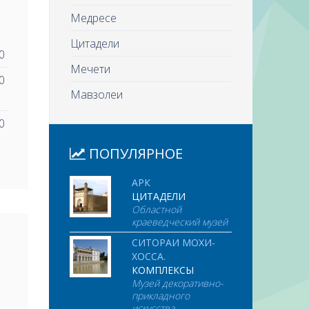
Медресе
Цитадели
0
Мечети
0
Мавзолеи
0
ПОПУЛЯРНОЕ
АРК
ЦИТАДЕЛИ
Областной
краеведческий музей
СИТОРАИ МОХИ-
ХОССА.
КОМПЛЕКСЫ
Музей декоративно-
прикладного
искусства