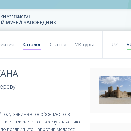
КИ УЗБЕКИСТАН
ЫЙ МУЗЕЙ-ЗАПОВЕДНИК
иятия
Каталог
Статьи
VR туры
UZ
R
ХАНА
дереву
 году, занимает особое место в
енной отделки и по своему значению
ыло воздвигнуто напротив медресе