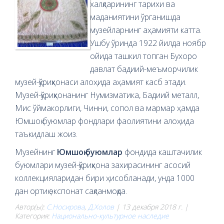
халқларининг тарихи ва
маданиятини ўрганишда
музейларнинг аҳамияти катта.
Ушбу ўринда 1922 йилда ноябр
ойида ташкил топган Бухоро
давлат бадиий-меъморчилик
музей-қўриқхонаси алоҳида аҳамият касб этади.
Музей-қўриқхонанинг Нумизматика, Бадиий металл,
Мис ўймакорлиги, Чинни, сопол ва мармар ҳамда
Юмшоқ буюмлар фондлари фаолиятини алоҳида
таъкидлаш жоиз.
Музейнинг
Юмшоқ буюмлар
фондида каштачилик
буюмлари музей-қўриқхона захирасининг асосий
коллекцияларидан бири ҳисобланади, унда 1000
дан ортиқ экспонат сақланмоқда.
Автор(ы):
С.Носирова
,
Д.Холов
| 13 декабря 2018 г. |
Категория:
Национально-культурное наследие