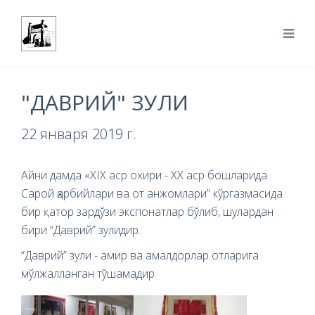
"ДАВРИЙ" ЗУЛИ
22 января 2019 г.
Айни дамда «XIX аср охири - ХХ аср бошларида
Сарой ҳарбийлари ва от анжомлари” кўргазмасида
бир қатор зардўзи экспонатлар бўлиб, шулардан
бири “Даврий” зулидир.
“Даврий” зули - амир ва амалдорлар отларига
мўлжалланган тўшамадир.