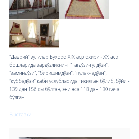
“Даврий” зулилар Бухоро ХIX аср охири - XX аср
бошларида зардўзликнинг “тагдўзи-гулдўзи”,
“заминдўзи”, “биришимдўзи”, “пулакчадўзи”,
“қуббадўзи” каби услубларида тикилган бўлиб, бўйи -
139 дан 156 см бўлган, эни эса 118 дан 190 гача
бўлган.
Выставки