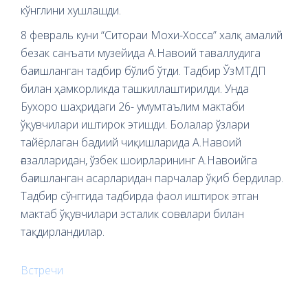
кўнглини хушлашди.
8 февраль куни “Ситораи Мохи-Хосса” халқ амалий
безак санъати музейида А.Навоий таваллудига
бағишланган тадбир бўлиб ўтди. Тадбир ЎзМТДП
билан ҳамкорликда ташкиллаштирилди. Унда
Бухоро шаҳридаги 26- умумтаълим мактаби
ўқувчилари иштирок этишди. Болалар ўзлари
тайёрлаган бадиий чиқишларида А.Навоий
ғазалларидан, ўзбек шоирларининг А.Навоийга
бағишланган асарларидан парчалар ўқиб бердилар.
Тадбир сўнггида тадбирда фаол иштирок этган
мактаб ўқувчилари эсталик совғалари билан
тақдирландилар.
Встречи