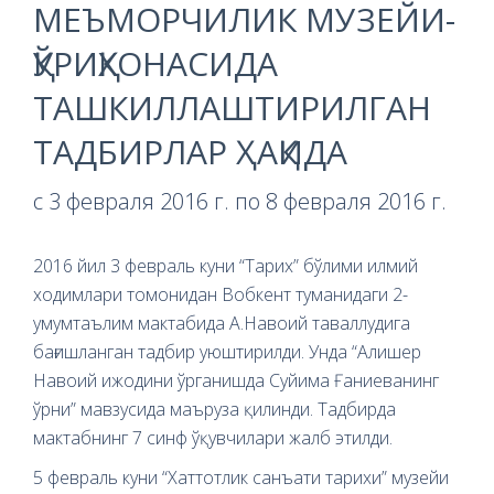
МЕЪМОРЧИЛИК МУЗЕЙИ-
ҚЎРИҚХОНАСИДА
ТАШКИЛЛАШТИРИЛГАН
ТАДБИРЛАР ҲАҚИДА
с 3 февраля 2016 г. по 8 февраля 2016 г.
2016 йил 3 февраль куни “Тарих” бўлими илмий
ходимлари томонидан Вобкент туманидаги 2-
умумтаълим мактабида А.Навоий таваллудига
бағишланган тадбир уюштирилди. Унда “Алишер
Навоий ижодини ўрганишда Суйима Ғаниеванинг
ўрни” мавзусида маъруза қилинди. Тадбирда
мактабнинг 7 синф ўқувчилари жалб этилди.
5 февраль куни “Хаттотлик санъати тарихи” музейи