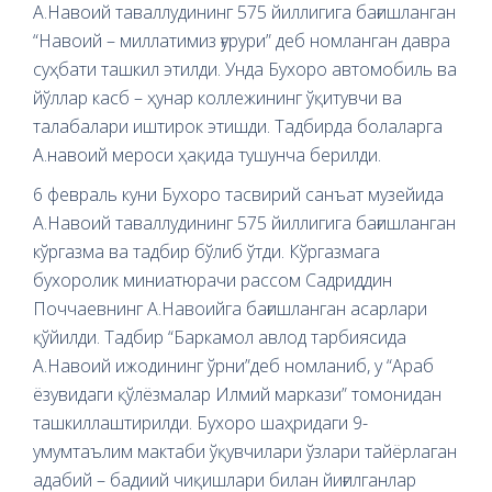
А.Навоий таваллудининг 575 йиллигига бағишланган
“Навоий – миллатимиз ғурури” деб номланган давра
суҳбати ташкил этилди. Унда Бухоро автомобиль ва
йўллар касб – ҳунар коллежининг ўқитувчи ва
талабалари иштирок этишди. Тадбирда болаларга
А.навоий мероси ҳақида тушунча берилди.
6 февраль куни Бухоро тасвирий санъат музейида
А.Навоий таваллудининг 575 йиллигига бағишланган
кўргазма ва тадбир бўлиб ўтди. Кўргазмага
бухоролик миниатюрачи рассом Садриддин
Поччаевнинг А.Навоийга бағишланган асарлари
қўйилди. Тадбир “Баркамол авлод тарбиясида
А.Навоий ижодининг ўрни”деб номланиб, у “Араб
ёзувидаги қўлёзмалар Илмий маркази” томонидан
ташкиллаштирилди. Бухоро шаҳридаги 9-
умумтаълим мактаби ўқувчилари ўзлари тайёрлаган
адабий – бадиий чиқишлари билан йиғилганлар