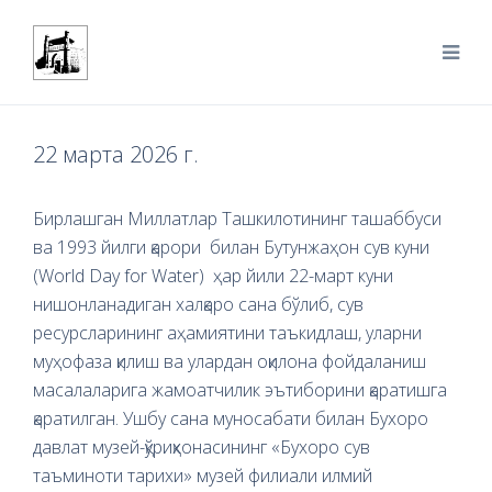
22 марта 2026 г.
Бирлашган Миллатлар Ташкилотининг ташаббуси
ва 1993 йилги қарори билан Бутунжаҳон сув куни
(World Day for Water) ҳар йили 22-март куни
нишонланадиган халқаро сана бўлиб, сув
ресурсларининг аҳамиятини таъкидлаш, уларни
муҳофаза қилиш ва улардан оқилона фойдаланиш
масалаларига жамоатчилик эътиборини қаратишга
қаратилган. Ушбу сана муносабати билан Бухоро
давлат музей-қўриқхонасининг «Бухоро сув
таъминоти тарихи» музей филиали илмий