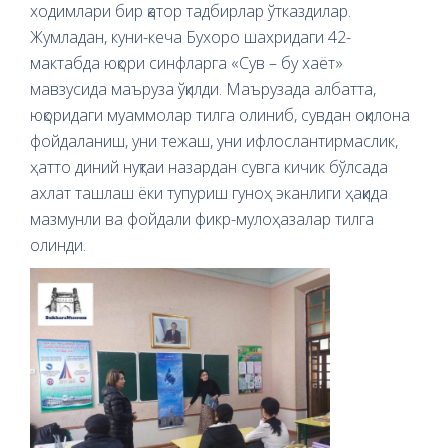
ходимлари бир қатор тадбирлар ўтказдилар.
Жумладан, куни-кеча Бухоро шахридаги 42-
мактабда юқори синфларга «Сув – бу хаёт»
мавзусида маъруза ўқилди. Маърузада албатта,
юқоридаги муаммолар тилга олиниб, сувдан оқилона
фойдаланиш, уни тежаш, уни ифлослантирмаслик,
ҳатто диний нуқтаи назардан сувга кичик бўлсада
ахлат ташлаш ёки тупуриш гуноҳ эканлиги ҳақида
мазмунли ва фойдали фикр-мулоҳазалар тилга
олинди.