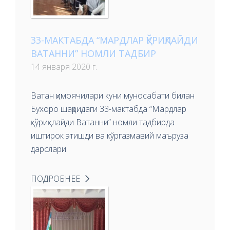
33-МАКТАБДА “МАРДЛАР ҚЎРИҚЛАЙДИ
ВАТАННИ” НОМЛИ ТАДБИР
14 января 2020 г.
Ватан ҳимоячилари куни муносабати билан
Бухоро шаҳридаги 33-мактабда “Мардлар
қўриқлайди Ватанни” номли тадбирда
иштирок этишди ва кўргазмавий маъруза
дарслари
ПОДРОБНЕЕ