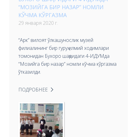
“МОЗИЙГА БИР НАЗАР” НОМЛИ
КЎЧМА КЎРГАЗМА
29 января 2020 г.
“Арк” вилоят ўлкашунослик музей
филиалининг бир гуруҳ илмий ходимлари
томонидан Бухоро шаҳридаги 4-ИДУМда
“Мозийга бир назар” номли кўчма кўргазма
ўтказилди.
ПОДРОБНЕЕ