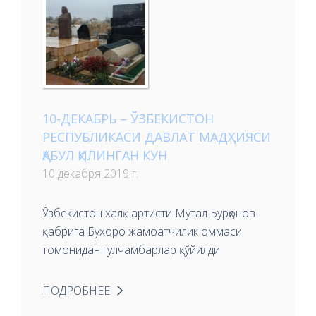
10-ДЕКАБРЬ – ЎЗБЕКИСТОН
РЕСПУБЛИКАСИ ДАВЛАТ МАДҲИЯСИ
ҚАБУЛ ҚИЛИНГАН КУН
10 декабря 2019 г.
Ўзбекистон халқ артисти Мутал Бурҳонов
қабрига Бухоро жамоатчилик оммаси
томонидан гулчамбарлар қўйилди
ПОДРОБНЕЕ