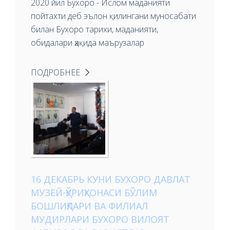
2020 йил Бухоро - Ислом маданияти
пойтахти деб эълон қилингани муносабати
билан Бухоро тарихи, маданияти,
обидалари ҳақида маърузалар
ПОДРОБНЕЕ
16 ДЕКАБРЬ КУНИ БУХОРО ДАВЛАТ
МУЗЕЙ-ҚЎРИҚХОНАСИ БЎЛИМ
БОШЛИҚЛАРИ ВА ФИЛИАЛ
МУДИРЛАРИ БУХОРО ВИЛОЯТ