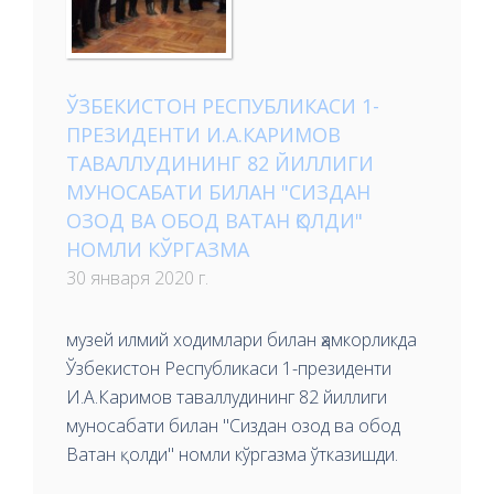
ЎЗБЕКИСТОН РЕСПУБЛИКАСИ 1-
ПРЕЗИДЕНТИ И.А.КАРИМОВ
ТАВАЛЛУДИНИНГ 82 ЙИЛЛИГИ
МУНОСАБАТИ БИЛАН "СИЗДАН
ОЗОД ВА ОБОД ВАТАН ҚОЛДИ"
НОМЛИ КЎРГАЗМА
30 января 2020 г.
музей илмий ходимлари билан ҳамкорликда
Ўзбекистон Республикаси 1-президенти
И.А.Каримов таваллудининг 82 йиллиги
муносабати билан "Сиздан озод ва обод
Ватан қолди" номли кўргазма ўтказишди.