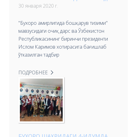
30 января 2020 г.
"Бухоро амирлигида бошқарув тизими"
мавзусидаги очиқ дарс ва Ўзбекистон
Республикасининг биринчи президенти
Ислом Каримов хотирасига бағишлаб
ўтказилган тадбир
ПОДРОБНЕЕ
БУХОРО ШАҲРИДАГИ 4-ИДУМДА