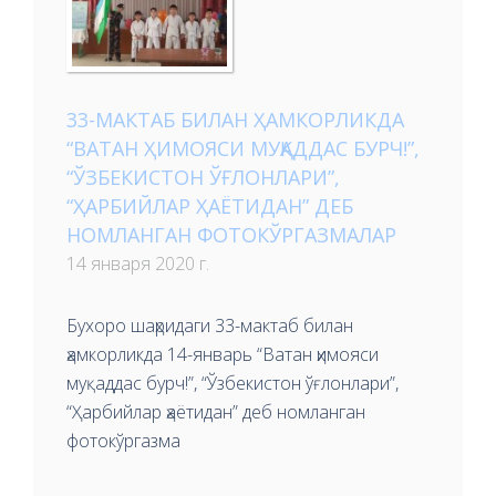
33-МАКТАБ БИЛАН ҲАМКОРЛИКДА
“ВАТАН ҲИМОЯСИ МУҚАДДАС БУРЧ!”,
“ЎЗБЕКИСТОН ЎҒЛОНЛАРИ”,
“ҲАРБИЙЛАР ҲАЁТИДАН” ДЕБ
НОМЛАНГАН ФОТОКЎРГАЗМАЛАР
14 января 2020 г.
Бухоро шаҳридаги 33-мактаб билан
ҳамкорликда 14-январь “Ватан ҳимояси
муқаддас бурч!”, “Ўзбекистон ўғлонлари”,
“Ҳарбийлар ҳаётидан” деб номланган
фотокўргазма