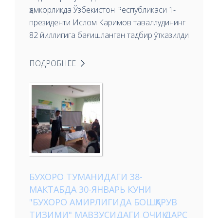
ҳамкорликда Ўзбекистон Республикаси 1-
президенти Ислом Каримов таваллудининг
82 йиллигига бағишланган тадбир ўтказилди
ПОДРОБНЕЕ
БУХОРО ТУМАНИДАГИ 38-
МАКТАБДА 30-ЯНВАРЬ КУНИ
"БУХОРО АМИРЛИГИДА БОШҚАРУВ
ТИЗИМИ" МАВЗУСИДАГИ ОЧИҚ ДАРС