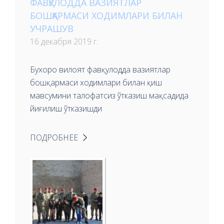
ФАВҚУЛОДДА ВАЗИЯТЛАР
БОШҚАРМАСИ ХОДИМЛАРИ БИЛАН
УЧРАШУВ
16 декабря 2019 г.
Бухоро вилоят фавқулодда вазиятлар
бошқармаси ходимлари билан қиш
мавсумини талофатсиз ўтказиш мақсадида
йиғилиш ўтказишди
ПОДРОБНЕЕ