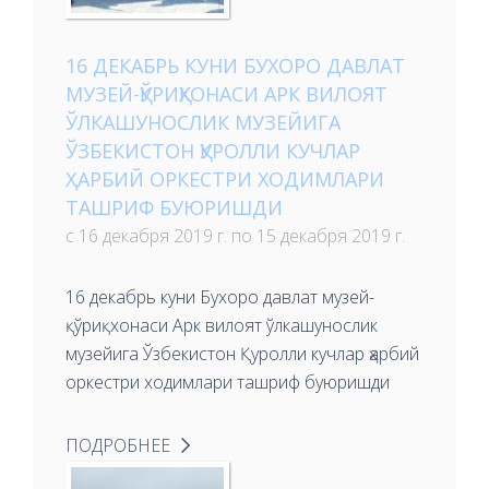
16 ДЕКАБРЬ КУНИ БУХОРО ДАВЛАТ
МУЗЕЙ-ҚЎРИҚХОНАСИ АРК ВИЛОЯТ
ЎЛКАШУНОСЛИК МУЗЕЙИГА
ЎЗБЕКИСТОН ҚУРОЛЛИ КУЧЛАР
ҲАРБИЙ ОРКЕСТРИ ХОДИМЛАРИ
ТАШРИФ БУЮРИШДИ
с 16 декабря 2019 г. по 15 декабря 2019 г.
16 декабрь куни Бухоро давлат музей-
қўриқхонаси Арк вилоят ўлкашунослик
музейига Ўзбекистон Қуролли кучлар ҳарбий
оркестри ходимлари ташриф буюришди
ПОДРОБНЕЕ