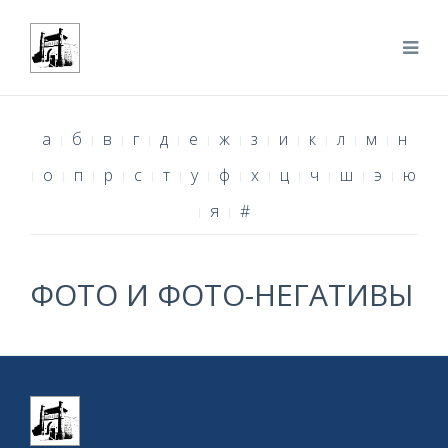
а
б
в
г
д
е
ж
з
и
к
л
м
н
о
п
р
с
т
у
ф
х
ц
ч
ш
э
ю
я
#
ФОТО И ФОТО-НЕГАТИВЫ