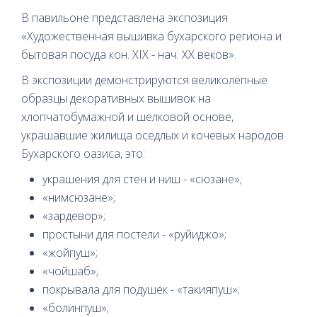
В павильоне представлена экспозиция
«Художественная вышивка бухарского региона и
бытовая посуда кон. XIX - нач. XX веков».
В экспозиции демонстрируются великолепные
образцы декоративных вышивок на
хлопчатобумажной и шелковой основе,
украшавшие жилища оседлых и кочевых народов
Бухарского оазиса, это:
украшения для стен и ниш - «сюзане»;
«нимсюзане»;
«зардевор»;
простыни для постели - «руйиджо»;
«жойпуш»;
«чойшаб»;
покрывала для подушек - «такияпуш»;
«болинпуш»;