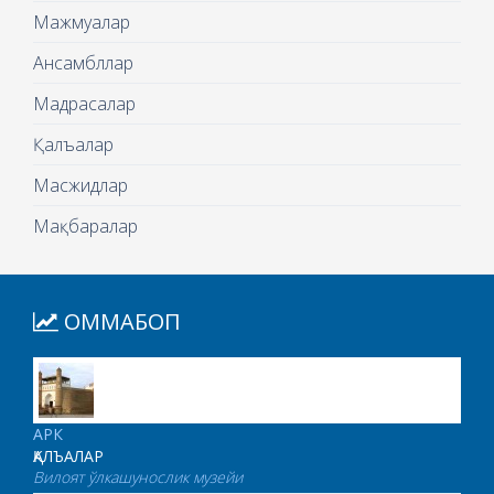
Мажмуалар
Ансамбллар
Мадрасалар
Қалъалар
Масжидлар
Мақбаралар
ОММАБОП
АРК
ҚАЛЪАЛАР
Вилоят ўлкашунослик музейи