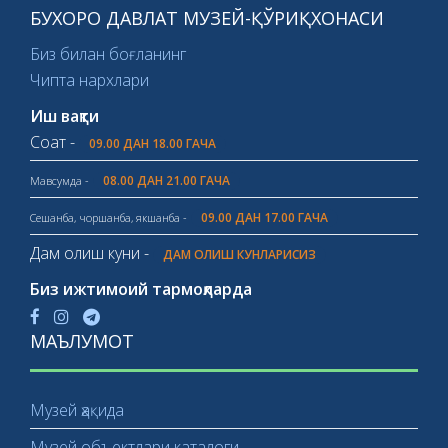
БУХОРО ДАВЛАТ МУЗЕЙ-ҚЎРИҚХОНАСИ
Биз билан боғланинг
Чипта нархлари
Иш вақти
Соат -
09.00 ДАН 18.00 ГАЧА
08.00 ДАН 21.00 ГАЧА
Мавсумда -
09.00 ДАН 17.00 ГАЧА
Сешанба, чоршанба, якшанба -
Дам олиш куни -
ДАМ ОЛИШ КУНЛАРИСИЗ
Биз ижтимоий тармоқларда
МАЪЛУМОТ
Музей ҳақида
Музей объектлари каталоги