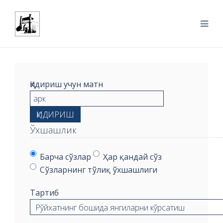
Қидириш учун матн
ҚИДИРИШ
Ўхшашлик
Барча сўзлар
Ҳар қандай сўз
Сўзларнинг тўлиқ ўхшашлиги
Тартиб