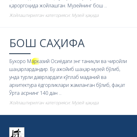
қароргоҳида жойлашган. Музейнинг бош ...
Жойлаштирилган категорияси: Музей ҳақида
БОШ САҲИФА
Бухоро М
арк
азий Осиёдаги энг таниқли ва чиройли
шаҳарлардандир. Бу ажойиб шаҳар-музей бўлиб,
унда турли даврлардаги кўплаб маданий ва
архитектура ёдгорликлари жамланган бўлиб, фақат
Ўрта асрнинг 140 дан ...
Жойлаштирилган категорияси: Музей ҳақида