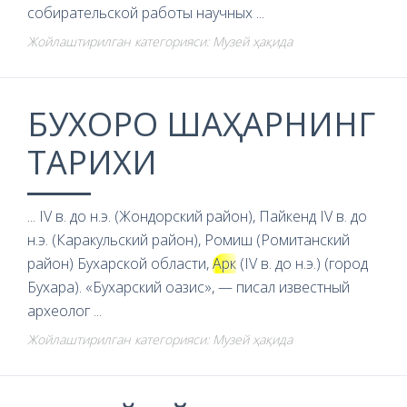
собирательской работы научных ...
Жойлаштирилган категорияси: Музей ҳақида
БУХОРО ШАҲАРНИНГ
ТАРИХИ
... IV в. до н.э. (Жондорский район), Пайкенд IV в. до
н.э. (Каракульский район), Ромиш (Ромитанский
район) Бухарской области,
Арк
(IV в. до н.э.) (город
Бухара). «Бухарский оазис», — писал известный
археолог ...
Жойлаштирилган категорияси: Музей ҳақида