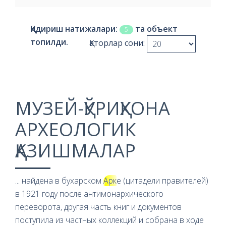
Қидириш натижалари:
та объект
5
топилди.
Қаторлар сони:
МУЗЕЙ-ҚЎРИҚХОНА
АРХЕОЛОГИК
ҚАЗИШМАЛАР
... найдена в бухарском
Арк
е (цитадели правителей)
в 1921 году после антимонархического
переворота, другая часть книг и документов
поступила из частных коллекций и собрана в ходе