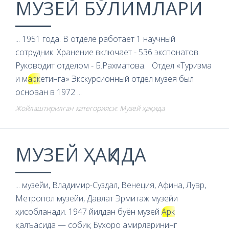
МУЗЕЙ БЎЛИМЛАРИ
... 1951 года. В отделе работает 1 научный
сотрудник. Хранение включает - 536 экспонатов.
Руководит отделом - Б.Рахматова. Отдел «Туризма
и м
арк
етинга» Экскурсионный отдел музея был
основан в 1972 ...
Жойлаштирилган категорияси: Музей ҳақида
МУЗЕЙ ҲАҚИДА
... музейи, Владимир-Суздал, Венеция, Афина, Лувр,
Метропол музейи, Давлат Эрмитаж музейи
ҳисобланади. 1947 йилдан буён музей
Арк
қалъасида — собиқ Бухоро амирларининг