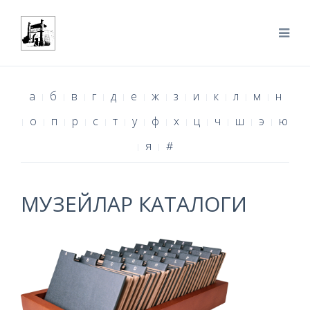
а
б
в
г
д
е
ж
з
и
к
л
м
н
о
п
р
с
т
у
ф
х
ц
ч
ш
э
ю
я
#
МУЗЕЙЛАР КАТАЛОГИ