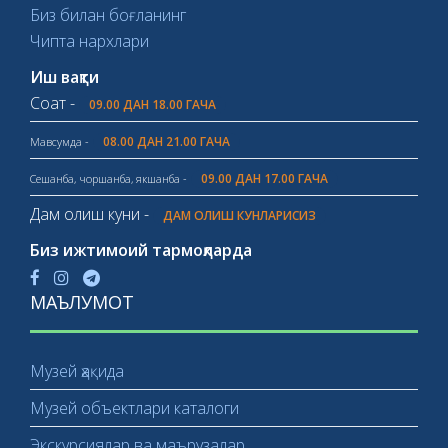
Биз билан боғланинг
Чипта нархлари
Иш вақти
Соат -
09.00 ДАН 18.00 ГАЧА
08.00 ДАН 21.00 ГАЧА
Мавсумда -
09.00 ДАН 17.00 ГАЧА
Сешанба, чоршанба, якшанба -
Дам олиш куни -
ДАМ ОЛИШ КУНЛАРИСИЗ
Биз ижтимоий тармоқларда
МАЪЛУМОТ
Музей ҳақида
Музей объектлари каталоги
Экскурсиялар ва маърузалар