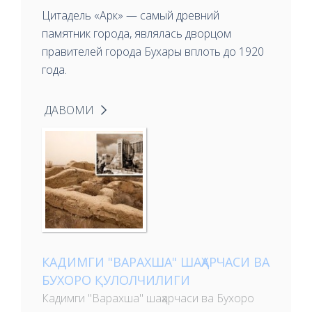
Цитадель «Арк» — самый древний
памятник города, являлась дворцом
правителей города Бухары вплоть до 1920
года.
ДАВОМИ
КАДИМГИ "ВАРАХША" ШАҲАРЧАСИ ВА
БУХОРО ҚУЛОЛЧИЛИГИ
Кадимги "Варахша" шаҳарчаси ва Бухоро