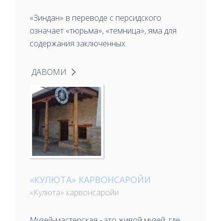
«Зиндан» в переводе с персидского
означает «тюрьма», «темница», яма для
содержания заключенных.
ДАВОМИ
«КУЛЮТА» КАРВОНСАРОЙИ
«Кулюта» карвонсаройи
Музей-мастерская - это живой музей, где