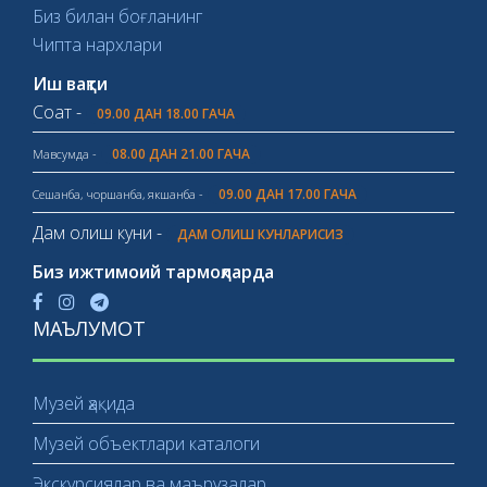
Биз билан боғланинг
Чипта нархлари
Иш вақти
Соат -
09.00 ДАН 18.00 ГАЧА
08.00 ДАН 21.00 ГАЧА
Мавсумда -
09.00 ДАН 17.00 ГАЧА
Сешанба, чоршанба, якшанба -
Дам олиш куни -
ДАМ ОЛИШ КУНЛАРИСИЗ
Биз ижтимоий тармоқларда
МАЪЛУМОТ
Музей ҳақида
Музей объектлари каталоги
Экскурсиялар ва маърузалар