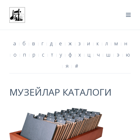
а
б
в
г
д
е
ж
з
и
к
л
м
н
о
п
р
с
т
у
ф
х
ц
ч
ш
э
ю
я
#
МУЗЕЙЛАР КАТАЛОГИ