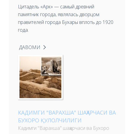
Цитадель «Арк» — самый древний
памятник города, являлась дворцом
правителей города Бухары вплоть до 1920
года.
ДАВОМИ
КАДИМГИ "ВАРАХША" ШАҲАРЧАСИ ВА
БУХОРО ҚУЛОЛЧИЛИГИ
Кадимги "Варахша" шаҳарчаси ва Бухоро