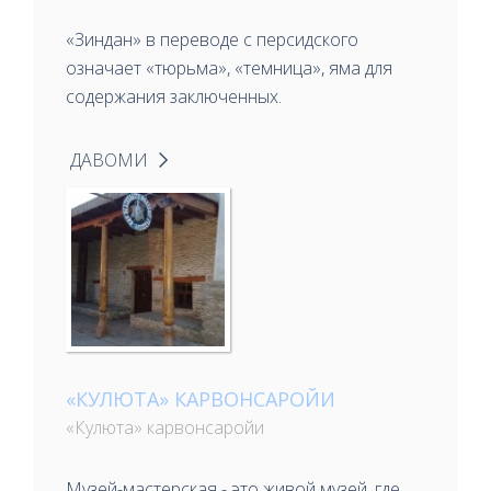
«Зиндан» в переводе с персидского
означает «тюрьма», «темница», яма для
содержания заключенных.
ДАВОМИ
«КУЛЮТА» КАРВОНСАРОЙИ
«Кулюта» карвонсаройи
Музей-мастерская - это живой музей, где